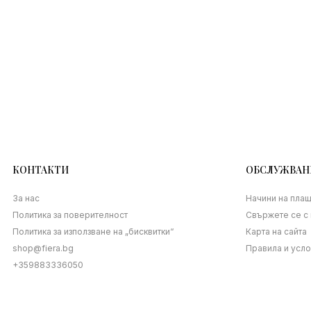
КОНТАКТИ
ОБСЛУЖВАН
За нас
Начини на пла
Политика за поверителност
Свържете се с 
Политика за използване на „бисквитки“
Карта на сайта
shop@fiera.bg
Правила и усл
+359883336050