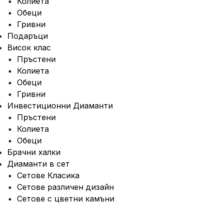
Колиета
Обеци
Гривни
⁠Подаръци
Висок клас
Пръстени
Колиета
Обеци
Гривни
Инвестиционни Диаманти
Пръстени
Колиета
Обеци
Брачни халки
Диаманти в сет
Сетове Класика
Сетове различен дизайн
Сетове с цветни камъни