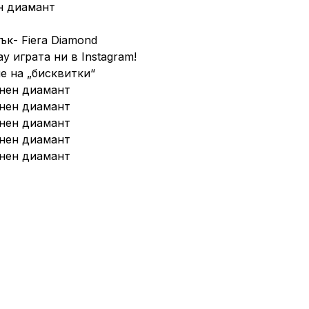
н диамант
ък- Fiera Diamond
y играта ни в Instagram!
е на „бисквитки“
нен диамант
нен диамант
нен диамант
нен диамант
нен диамант