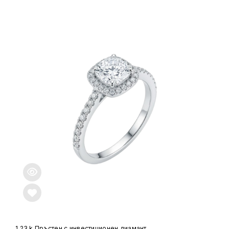
1.23 k Пръстен с инвестиционен диамант