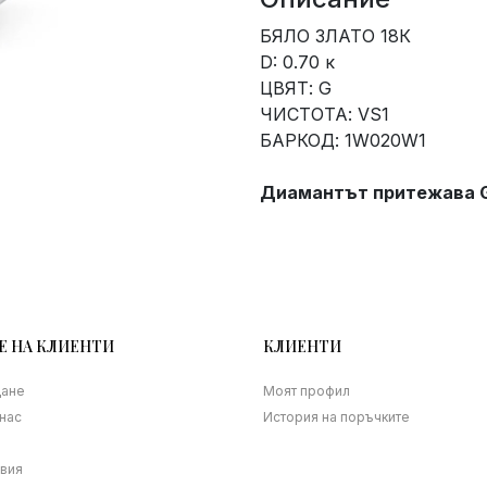
БЯЛО ЗЛАТО 18К
D: 0.70 к
ЦВЯТ: G
ЧИСТОТА: VS1
БАРКОД: 1W020W1
Диамантът притежава G
Е НА КЛИЕНТИ
КЛИЕНТИ
щане
Моят профил
нас
История на поръчките
овия